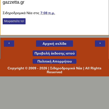
gazzetta.gr
Σιδηροδρομικά Νέα
στις
7:08 π.μ.
Μοιραστείτε το!
Ελληνικά
GR
English
USGB
Español
ES
‹
›
Αρχική σελίδα
Français
FR
Προβολή έκδοσης ιστού
Italiano
IT
Πολιτική Απορρήτου
Copyright © 2009 -
2026
| Σιδηροδρομικά Νέα | All Rights
Português
PT
Reserved
Deutsch
DE
Русский
RU
العربية
SA
中文
CN